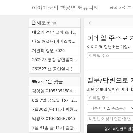
메
이야기꾼의 책공연 커뮤니티
공식 사이트
뉴
토
본
글
새로운 글
문
하
예술의 전당 코바 초대명단
바
기
이메일 주소로 
로
마쯔 해결단(비비스튜디오)
가
아이디/비밀번호는 가입시 등
기
거인의 정원 2026
260527 평강 공연일지 (수원광...
260527 쑈 공연일지 (수원광교...
질문/답변으로 
새로운 댓글
회원 정보에 입력한 아이디와
김영임 01055351584 거동이 불...
8월 7일 금요일 15시 2장 김종...
7월30일(목) 11시 박형욱 010-...
박경호 010-3630-7845
7월 31일 금 11시 김광택 010-...